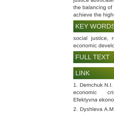
the balancing of
achieve the highe
KEY WORD
social justice, 
economic develo
FULL TEXT
LINK
1. Demchuk N.I. 
economic c
Efektyvna ekonom
2. Dyshleva A.M.