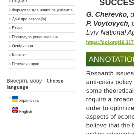
SUCCESS
Рецензiя
Формуляр для нових рецензентiв
G. Cherevko,
d
Данi про автора(iв)
P. Voytovych,
p
Етика
Lviv National A
Процедура рецензування
https://doi.org/10.3
Освiдчення
Контакт
ANNOTATIO
Передача прав
Research issues 
Виберіть мову - Choose
anti-crisis poli
language
some theoretical
require a broad
Українська
order to optimize
English
aspects of econom
believe that the
justice advocate