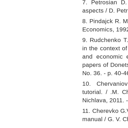
7. Petrosian D. 
aspects / D. Petr
8. Pindajck R. 
Economics, 1992.
9. Rudchenko Т.
in the context o
and economic ef
papers of Donets
No. 36. - p. 40-4
10. Chervaniov
tutorial. / .M. 
Nichlava, 2011. -
11. Cherevko G.V
manual / G. V. C