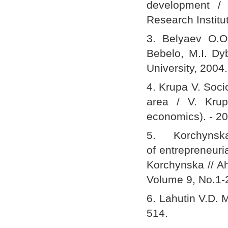
development / 
Research Institut
3. Belyaev О.О.
Bebelo, M.I. Dy
University, 2004.
4. Krupa V. Soci
area / V. Krup
economics). - 20
5. Korchyns
of entrepreneuria
Korchynska // Ah
Volume 9, No.1-2
6. Lahutin V.D.
514.