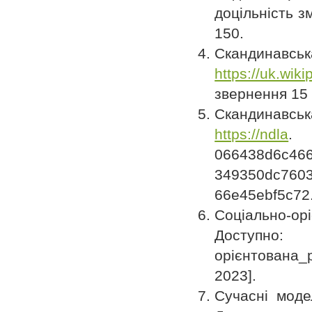
доцільність зм
150.
Скандинав
https://uk.wiki
звернення 15 
Скандинавськ
https://ndla
. 
066438d6c
349350dc7603
66e45ebf5c72.
Соціально-о
Доступ
орієнтована_
2023].
Сучасні модел