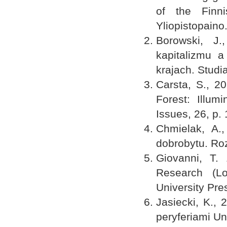
of the Finni
Yliopistopaino
Borowski, J.
kapitalizmu 
krajach. Studi
Carsta, S., 2
Forest: Illum
Issues, 26, p.
Chmielak, A.
dobrobytu. Roz
Giovanni, T.
Research (Lo
University Pre
Jasiecki, K.,
peryferiami Un