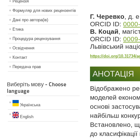
Рецензiя
Формуляр для нових рецензентiв
Г. Черевко
, д. 
Данi про автора(iв)
ORCID ID:
0000
Етика
В. Коцай
, магі
ORCID ID:
0009
Процедура рецензування
Львівський нац
Освiдчення
https://doi.org/10.31734/
Контакт
Передача прав
АНОТАЦІЯ
Виберіть мову - Choose
Відображено ре
language
моделей економі
Українська
основі застосув
найбільш конку
English
Встановлено, що
до класифікації