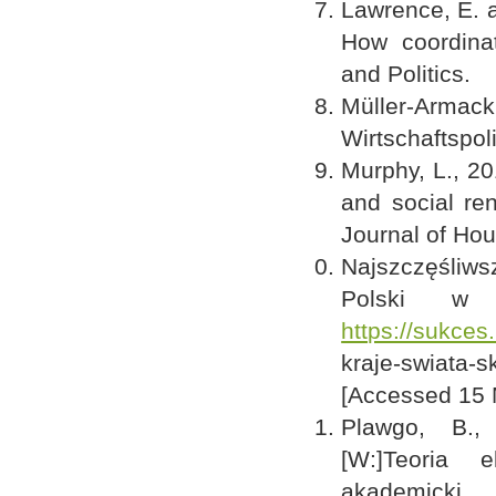
Lawrence, E. a
How coordinat
and Politics.
Müller-Arm
Wirtschaftspoli
Murphy, L., 20
and social re
Journal of Hou
Najszczęśliw
Polski w r
https://sukces
kraje-swiata-
[Accessed 15 
Plawgo, B.,
[W:]Teoria 
akademicki,