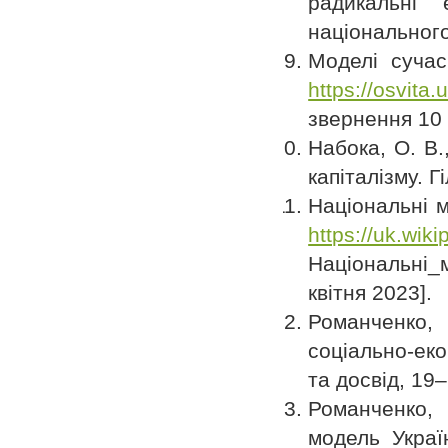
радикальні 
національного
Моделі сучас
https://osvita.
звернення 10 
Набока, О. В.
капіталізму. Г
Національні м
https://uk.wiki
Національні_
квітня 2023].
Романченко, 
соціально-ек
та досвід, 19–
Романченко, 
модель Украї