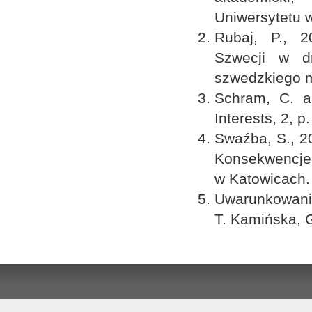
Uniwersytetu 
Rubaj, P., 2
Szwecji w d
szwedzkiego m
Schram, C. a
Interests, 2, p
Swaźba, S., 20
Konsekwencje 
w Katowicach.
Uwarunkowania
T. Kamińska, 