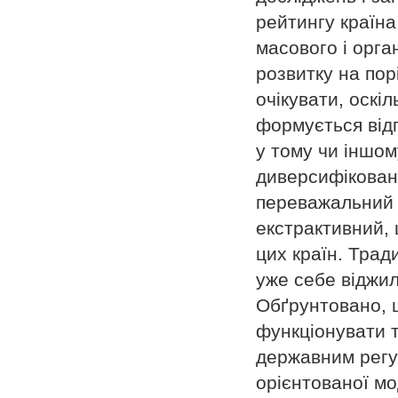
рейтингу країна
масового і орга
розвитку на пор
очікувати, оскі
формується відп
у тому чи іншом
диверсифіковано
переважальний 
екстрактивний, 
цих країн. Тради
уже себе віджила
Обґрунтовано, 
функціонувати т
державним регу
орієнтованої мо