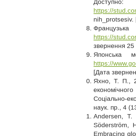
Доступно:
https://stud.
nih_protsesiv.
Французьк
https://stud.c
звернення 25 
Японська м
https://www.
[Дата звернен
Яхно, Т. П.,
економічног
Соціально-еко
наук. пр., 4 (1
Andersen, T.
Söderström, H
Embracing glob