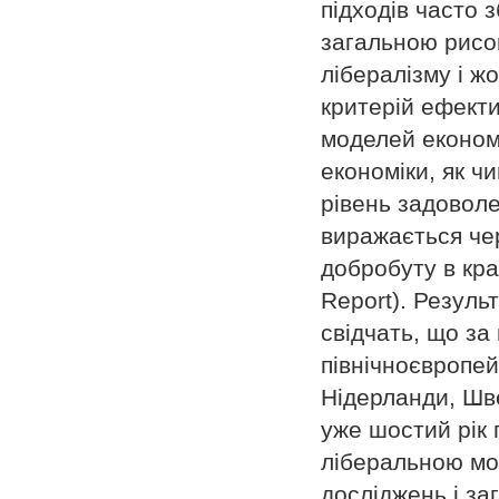
підходів часто з
загальною рисо
лібералізму і ж
критерій ефекти
моделей економі
економіки, як 
рівень задоволе
виражається чер
добробуту в кр
Report). Резуль
свідчать, що за
північноєвропейс
Нідерланди, Шве
уже шостий рік 
ліберальною мо
досліджень і за